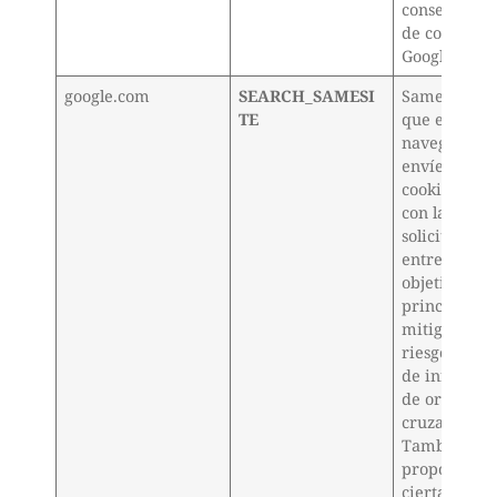
consentimie
de cookies d
Google
google.com
SEARCH_SAMESI
SameSite ev
TE
que el
navegador
envíe esta
cookie junto
con las
solicitudes
entre sitios. 
objetivo
principal es
mitigar el
riesgo de fu
de informac
de origen
cruzado.
También
proporciona
cierta