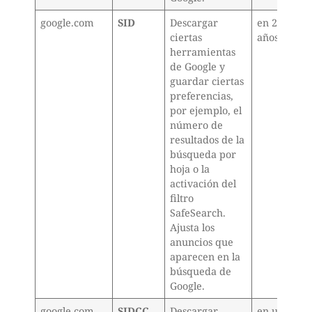
google.com
SID
Descargar
en 2
ciertas
años
herramientas
de Google y
guardar ciertas
preferencias,
por ejemplo, el
número de
resultados de la
búsqueda por
hoja o la
activación del
filtro
SafeSearch.
Ajusta los
anuncios que
aparecen en la
búsqueda de
Google.
google.com
SIDCC
Descargar
en un