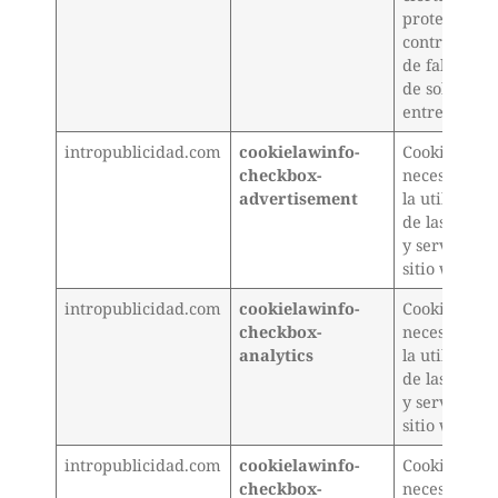
protección
contra ataq
de falsificac
de solicitud
entre sitios.
intropublicidad.com
cookielawinfo-
Cookie
checkbox-
necesaria p
advertisement
la utilizació
de las opcio
y servicios d
sitio web
intropublicidad.com
cookielawinfo-
Cookie
checkbox-
necesaria p
analytics
la utilizació
de las opcio
y servicios d
sitio web
intropublicidad.com
cookielawinfo-
Cookie
checkbox-
necesaria p