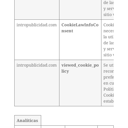
de las opcio
y servicios d
sitio web
intropublicidad.com
CookieLawInfoCo
Cookie
nsent
necesaria p
la utilizació
de las opcio
y servicios d
sitio web
intropublicidad.com
viewed_cookie_po
Se utiliza pa
licy
recordar su
preferencia
en cuanto a 
Política de
Cookies
establecida
Analíticas