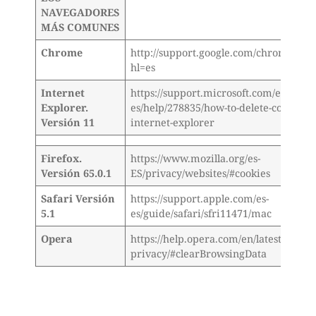
NAVEGADORES
MÁS COMUNES
Chrome
http://support.google.com/chrome/an
hl=es
Internet
https://support.microsoft.com/es-
Explorer.
es/help/278835/how-to-delete-cookie-fil
Versión 11
internet-explorer
Firefox.
https://www.mozilla.org/es-
Versión 65.0.1
ES/privacy/websites/#cookies
Safari Versión
https://support.apple.com/es-
5.1
es/guide/safari/sfri11471/mac
Opera
https://help.opera.com/en/latest/securi
privacy/#clearBrowsingData