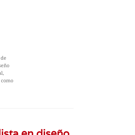
 de
seño
l,
s como
ista en diseño