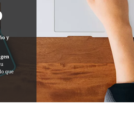
o
ño y
agen
tu
lo que