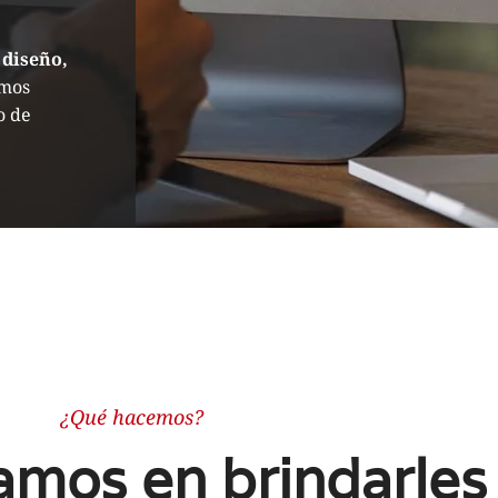
n
diseño,
amos
o de
¿Qué hacemos?
mos en brindarles 