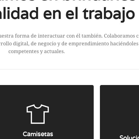
lidad en el trabajo
estra forma de interactuar con él también. Colaboramos 
rollo digital, de negocio y de emprendimiento haciéndole
competentes y actuales.
Somos distribuidores oficiales
Te
de
Roly
. Aquí encontrarás
her
vestuario laboral, ropa
publ
promocional, ropa casual para
nece
Camisetas
Soluci
tu día a día o de deporte.
Entra
empr